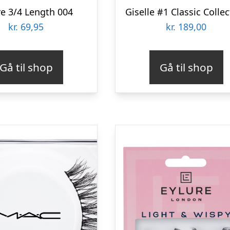
re 3/4 Length 004
Giselle #1 Classic Colle
kr.
69,95
kr.
189,00
Gå til shop
Gå til shop