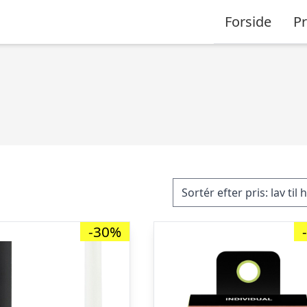
Forside
P
-30%