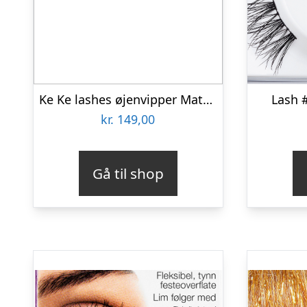
Ke Ke lashes øjenvipper Mathilde gennemsigtig bånd
Lash 
kr.
149,00
Gå til shop