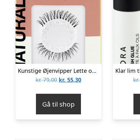
Kunstige Øjenvipper Lette og Genanvendelige
Den
Den
kr.
79,00
kr.
55,30
kr.
oprindelige
aktuelle
pris
pris
Gå til shop
var:
er:
kr. 79,00.
kr. 55,30.