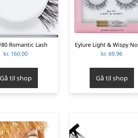
#80 Romantic Lash
Eylure Light & Wispy No
kr.
160,00
kr.
69,96
Gå til shop
Gå til shop