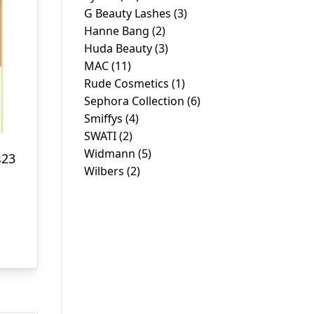
G Beauty Lashes
(3)
Hanne Bang
(2)
Huda Beauty
(3)
MAC
(11)
Rude Cosmetics
(1)
Sephora Collection
(6)
Smiffys
(4)
SWATI
(2)
Widmann
(5)
s23
Wilbers
(2)
en
ge
ktuelle
ris
r:
r. 55,30.