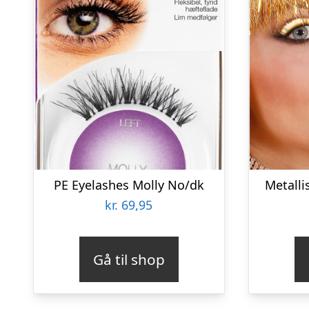
PE Eyelashes Molly No/dk
Metalli
kr.
69,95
Gå til shop