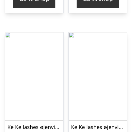
Ke Ke lashes øjenvipper Lucy gennemsigtig bånd
Ke Ke lashes øjenvipper Carmen usynlig bånd