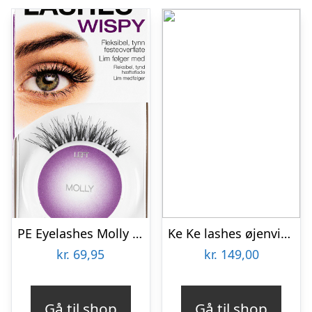
PE Eyelashes Molly No/dk
Ke Ke lashes øjenvipper Penelope gennemsigtig bånd
kr.
69,95
kr.
149,00
Gå til shop
Gå til shop