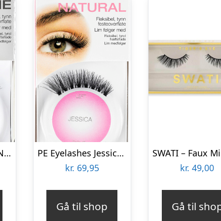
PE Eyelashes Lilly No/dk
PE Eyelashes Jessica No/dk
kr.
69,95
kr.
49,00
Gå til shop
Gå til sho