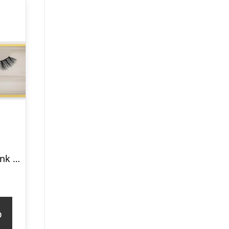
SWATI – Faux Mink Lashes Tiger´s Eye
p