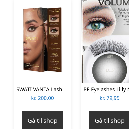
SWATI VANTA Lash Adhesive Liquid Eyeliner Brown
kr.
200,00
kr.
79,95
Gå til shop
Gå til shop