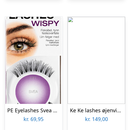
PE Eyelashes Svea No/dk
Ke Ke lashes øjenvipper Carmen usynlig bånd
kr.
69,95
kr.
149,00