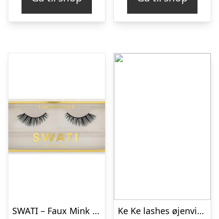
SWATI – Faux Mink Lashes Tiger´s Eye
Ke Ke lashes øjenvipper Coco usynlig bånd