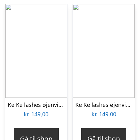
Ke Ke lashes øjenvipper Carmen usynlig bånd
Ke Ke lashes øjenvipper Mathilde gennemsigtig bånd
kr.
149,00
kr.
149,00
Gå til shop
Gå til shop